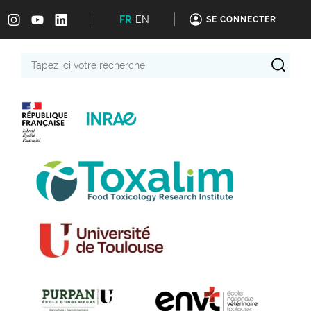
FR
EN
SE CONNECTER
Tapez
ici
votre
recherche