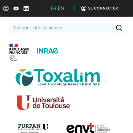
FR
EN
SE CONNECTER
Tapez
ici
votre
recherche