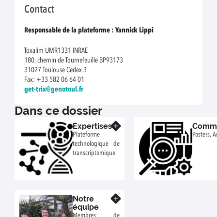
Contact
Responsable de la plateforme : Yannick Lippi
Toxalim UMR1331 INRAE
180, chemin de Tournefeuille BP93173
31027 Toulouse Cedex 3
Fax: +33 582 06 64 01
get-trix@genotoul.fr
Dans ce dossier
Expertises
Commu
En savoir plus
Plateforme
Posters, A
technologique de
transcriptomique
Notre
En savoir plus
équipe
Membres de