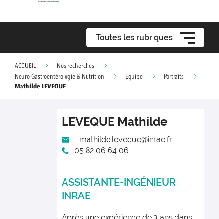
Toutes les rubriques
ACCUEIL
Nos recherches
Neuro-Gastroentérologie & Nutrition
Equipe
Portraits
Mathilde LEVEQUE
LEVEQUE
Mathilde
mathilde.leveque@inrae.fr
05 82 06 64 06
ASSISTANTE-INGÉNIEUR
INRAE
Après une expérience de 3 ans dans